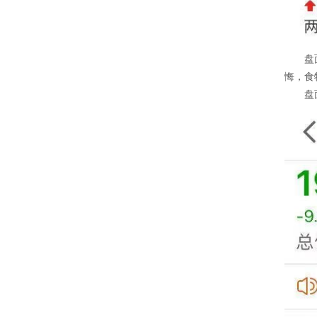
盘面上
悔，食
盘面上