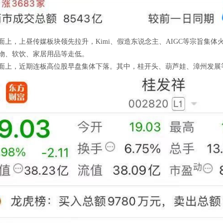
，上昼传媒板块领先拉升，Kimi、假造东说念主、AIGC等宗旨集体
物、软饮、家居用品等走低。
，近期连板高位股早盘集体下落。其中，桂开头、葫芦娃、漳州发展