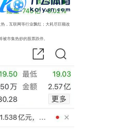
火热，互联网等行业飘红；大耗尽巨额改
等被市集热炒的股票跌停。