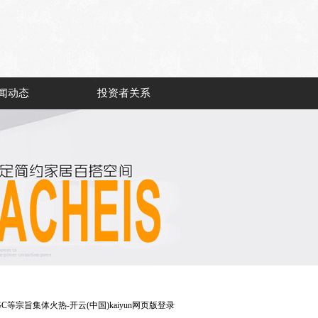
闻动态
投资者关系
C等宗旨集体火热-开云(中国)kaiyun网页版登录