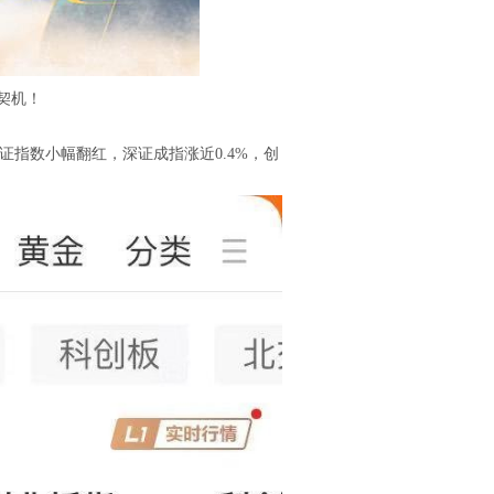
契机！
指数小幅翻红，深证成指涨近0.4%，创