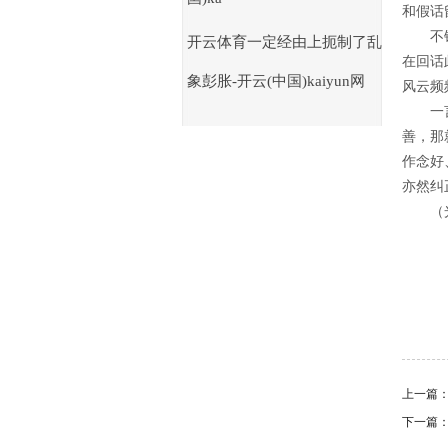
和假话
不错瓦
开云体育一定经由上扼制了乱
在回话
象彭胀-开云(中国)kaiyun网
风云频
一言以
善，那
作念好
亦然纠
（光
上一篇
下一篇