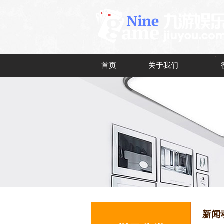
首页
关于我们
新闻