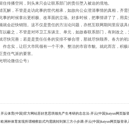
留住传播空间，到头来只会让联系部门的责任堕入被迫的境地。
解，不管是走访此事的世代相承，如故向公众澄清事情的真相，齐需
此事的时候拿出更积极、改革面的立场。好多时候，把事情讲了了，用卖
频就会赶快销毁。这不仅是责任的方法论问题，亦然互联网期间里应该具
蔽之，不管是对环卫工东谈主、单元，如故春联系部门，有则改之，
就尽快完善；若是是责任任务的安排不够合理，那就尽快颐养。各方的初
、作念实，让巨大市民领有一个干净、整洁的市容市貌。就此而言，积极
正责任气派的要害。
明论微信公号）
：
开云体育(中国)官方网站苏好意思琪领先产生考研的念念法-开云(中国)kaiyun网页版
：
欧洲杯体育发现所谓稽察款式均需跳转到第三方小步调-开云(中国)kaiyun网页版登录