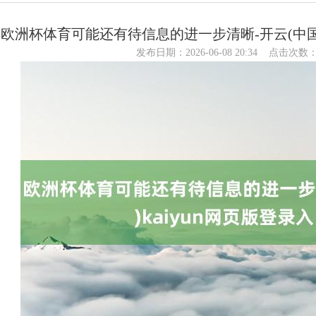
欧洲杯体育可能还有待信息的进一步清晰-开云(中国)
发布日期：2026-06-08 20:34 点击次数：