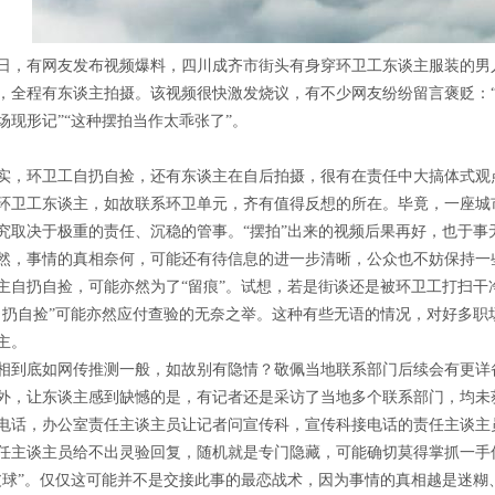
有网友发布视频爆料，四川成齐市街头有身穿环卫工东谈主服装的男
，全程有东谈主拍摄。该视频很快激发烧议，有不少网友纷纷留言褒贬：“
场现形记”“这种摆拍当作太乖张了”。
环卫工自扔自捡，还有东谈主在自后拍摄，很有在责任中大搞体式观
环卫工东谈主，如故联系环卫单元，齐有值得反想的所在。毕竟，一座城
究取决于极重的责任、沉稳的管事。“摆拍”出来的视频后果再好，也于事
事情的真相奈何，可能还有待信息的进一步清晰，公众也不妨保持一
主自扔自捡，可能亦然为了“留痕”。试想，若是街谈还是被环卫工打扫干
自扔自捡”可能亦然应付查验的无奈之举。这种有些无语的情况，对好多职
主。
底如网传推测一般，如故别有隐情？敬佩当地联系部门后续会有更详
外，让东谈主感到缺憾的是，有记者还是采访了当地多个联系部门，均未
电话，办公室责任主谈主员让记者问宣传科，宣传科接电话的责任主谈主员
谈主员给不出灵验回复，随机就是专门隐藏，可能确切莫得掌抓一手
皮球”。仅仅这可能并不是交接此事的最恋战术，因为事情的真相越是迷糊