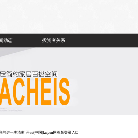
闻动态
投资者关系
的进一步清晰-开云(中国)kaiyun网页版登录入口